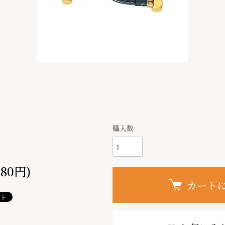
購入数
080円)
カート