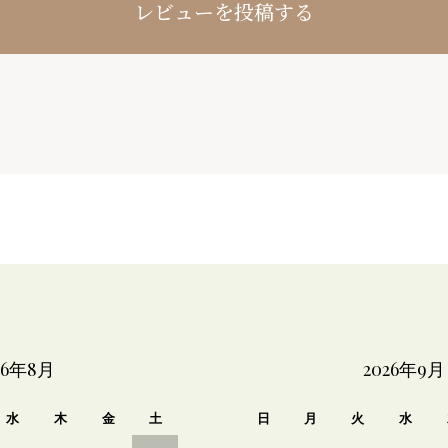
レビューを投稿する
26年8月
2026年9月
水
木
金
土
日
月
火
水