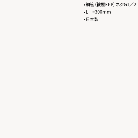
•銅管（被覆EPP）ネジG1／2
•L =300mm
•日本製